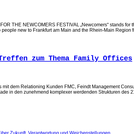
R THE NEWCOMERS FESTIVAL „Newcomers“ stands for the „n
to people new to Frankfurt am Main and the Rhein-Main Region
Treffen zum Thema Family Offices
es mit dem Relationing Kunden FMC, Feindt Management Consulti
h gerade in den zunehmend komplexer werdenden Strukturen des 2
 über Zukunft, Verantwortung und Weichenstellungen