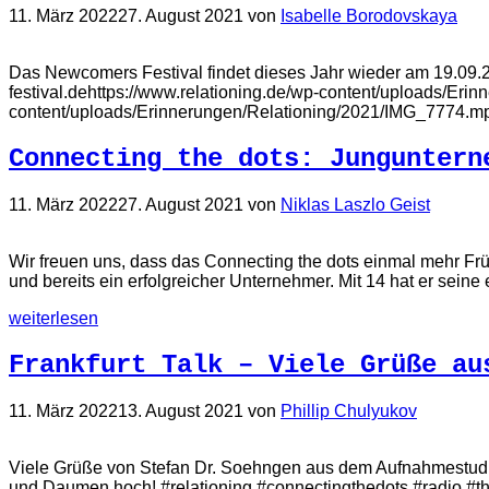
11. März 2022
27. August 2021
von
Isabelle Borodovskaya
Das Newcomers Festival findet dieses Jahr wieder am 19.09.2
festival.dehttps://www.relationing.de/wp-content/uploads/Er
content/uploads/Erinnerungen/Relationing/2021/IMG_7774.m
Connecting the dots: Junguntern
11. März 2022
27. August 2021
von
Niklas Laszlo Geist
Wir freuen uns, dass das Connecting the dots einmal mehr Frü
und bereits ein erfolgreicher Unternehmer. Mit 14 hat er sein
weiterlesen
Frankfurt Talk – Viele Grüße au
11. März 2022
13. August 2021
von
Phillip Chulyukov
Viele Grüße von Stefan Dr. Soehngen aus dem Aufnahmestudi
und Daumen hoch! #relationing #connectingthedots #radio #