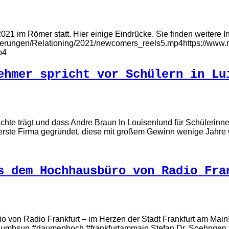
021 im Römer statt. Hier einige Eindrücke. Sie finden weiter
innerungen/Relationing/2021/newcomers_reels5.mp4https://www.r
p4
ehmer spricht vor Schülern in Lu
chte trägt und dass Andre Braun In Louisenlund für Schülerinne
e erste Firma gegründet, diese mit großem Gewinn wenige Jahre 
s dem Hochhausbüro von Radio Fra
o von Radio Frankfurt – im Herzen der Stadt Frankfurt am Ma
thumbsup #daumenhoch #frankfurtammain Stefan Dr. Soehngen 