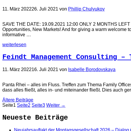
11. März 2022
26. Juli 2021
von
Phillip Chulyukov
SAVE THE DATE: 19.09.2021 12:00 ONLY 2 MONTHS LEFT FO
Opportunities, New Markets! And for giving a warm welcome 
informative …
weiterlesen
Feindt Management Consulting – 
11. März 2022
16. Juli 2021
von
Isabelle Borodovskaya
Panta Rhei – alles im Fluss. Treffen zum Thema Family Offic
dass alles fließt, alles in- und miteinander fließt. Dies auc
Ältere Beiträge
Seite
1
Seite
2
Seite
3
Weiter
→
Neueste Beiträge
Neujahrsauftakt der Montagsgesellschaft 2026 – Dialog