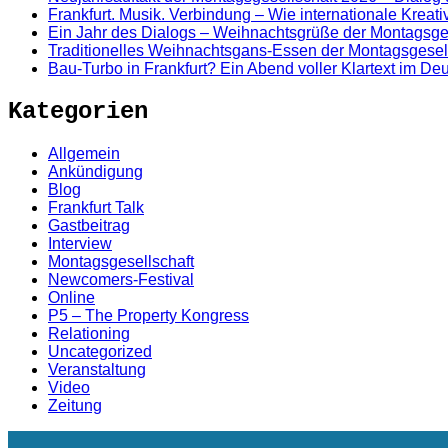
Frankfurt. Musik. Verbindung – Wie internationale Kreat
Ein Jahr des Dialogs – Weihnachtsgrüße der Montagsge
Traditionelles Weihnachtsgans-Essen der Montagsgesel
Bau-Turbo in Frankfurt? Ein Abend voller Klartext im D
Kategorien
Allgemein
Ankündigung
Blog
Frankfurt Talk
Gastbeitrag
Interview
Montagsgesellschaft
Newcomers-Festival
Online
P5 – The Property Kongress
Relationing
Uncategorized
Veranstaltung
Video
Zeitung