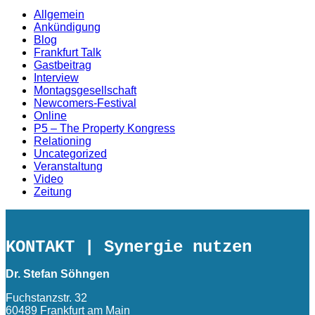
Allgemein
Ankündigung
Blog
Frankfurt Talk
Gastbeitrag
Interview
Montagsgesellschaft
Newcomers-Festival
Online
P5 – The Property Kongress
Relationing
Uncategorized
Veranstaltung
Video
Zeitung
KONTAKT
| Synergie nutzen
Dr. Stefan Söhngen
Fuchstanzstr. 32
60489 Frankfurt am Main