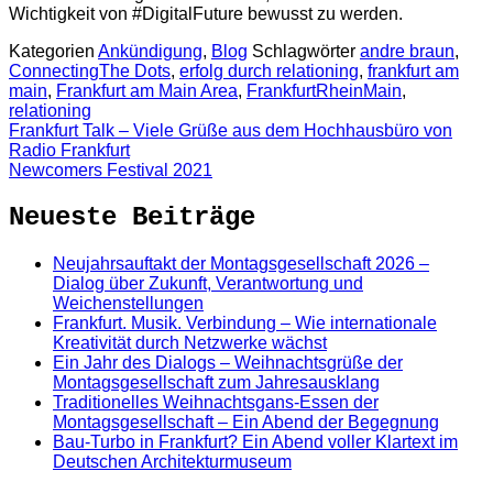
Wichtigkeit von #DigitalFuture bewusst zu werden.
Kategorien
Ankündigung
,
Blog
Schlagwörter
andre braun
,
ConnectingThe Dots
,
erfolg durch relationing
,
frankfurt am
main
,
Frankfurt am Main Area
,
FrankfurtRheinMain
,
relationing
Frankfurt Talk – Viele Grüße aus dem Hochhausbüro von
Radio Frankfurt
Newcomers Festival 2021
Neueste Beiträge
Neujahrsauftakt der Montagsgesellschaft 2026 –
Dialog über Zukunft, Verantwortung und
Weichenstellungen
Frankfurt. Musik. Verbindung – Wie internationale
Kreativität durch Netzwerke wächst
Ein Jahr des Dialogs – Weihnachtsgrüße der
Montagsgesellschaft zum Jahresausklang
Traditionelles Weihnachtsgans-Essen der
Montagsgesellschaft – Ein Abend der Begegnung
Bau-Turbo in Frankfurt? Ein Abend voller Klartext im
Deutschen Architekturmuseum