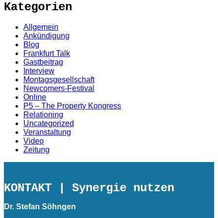
Kategorien
Allgemein
Ankündigung
Blog
Frankfurt Talk
Gastbeitrag
Interview
Montagsgesellschaft
Newcomers-Festival
Online
P5 – The Property Kongress
Relationing
Uncategorized
Veranstaltung
Video
Zeitung
KONTAKT
| Synergie nutzen
Dr. Stefan Söhngen