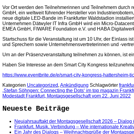
Vor Ort werden den Teilnehmerinnen und Teilnehmern durch r
GmbH, ein weltweit führender Hersteller von Industrieroboter
neue digitale LED-Bande im Frankfurter Waldstadion installier
Unternehmen Dätwyler IT Infra GmbH wird ein Micro-Datacent
EMEA GmbH, FIWARE Foundation e.V. und HABA Digitalwerkst
Startschuss für die Veranstaltung ist um 10 Uhr, der Einlass i
und Sprechern sowie Unternehmensvertreterinnen und -vertre
Um an der Präsenzveranstaltung teilnehmen zu können, ist ein
Haben Sie Interesse an dem Smart City Kongress teilzunehmen
https://www.eventbrite.de/e/smart-city-kongress-hattersheim-
Kategorien
Uncategorized
,
Ankündigung
Schlagwörter
frankf
‚Stefan Söhngen: Connecting the Dots‘ im top magazin Frankf
Modestadt Frankfurt, Montagsgesellschaft vom 22. Juni 2022
Neueste Beiträge
Neujahrsauftakt der Montagsgesellschaft 2026 – Dialog
Frankfurt. Musik. Verbindung – Wie internationale Kreat
Ein Jahr des Dialogs – Weihnachtsgrüße der Montagsge