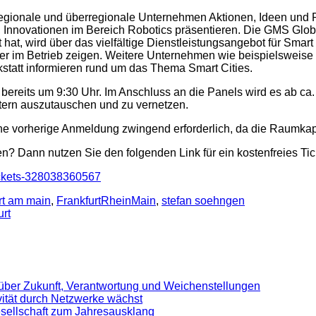
egionale und überregionale Unternehmen Aktionen, Ideen und 
n, Innovationen im Bereich Robotics präsentieren. Die GMS Glob
t hat, wird über das vielfältige Dienstleistungsangebot für Sm
er im Betrieb zeigen. Weitere Unternehmen wie beispielsweise
att informieren rund um das Thema Smart Cities.
st bereits um 9:30 Uhr. Im Anschluss an die Panels wird es ab c
tern auszutauschen und zu vernetzen.
e vorherige Anmeldung zwingend erforderlich, da die Raumkapazi
? Dann nutzen Sie den folgenden Link für ein kostenfreies Tic
tickets-328038360567
urt am main
,
FrankfurtRheinMain
,
stefan soehngen
urt
 über Zukunft, Verantwortung und Weichenstellungen
ivität durch Netzwerke wächst
sellschaft zum Jahresausklang