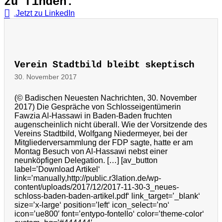
zu finden.
Jetzt zu LinkedIn
Verein Stadtbild bleibt skeptisch
30. November 2017
(© Badischen Neuesten Nachrichten, 30. November
2017) Die Gespräche von Schlosseigentümerin
Fawzia Al-Hassawi in Baden-Baden fruchten
augenscheinlich nicht überall. Wie der Vorsitzende des
Vereins Stadtbild, Wolfgang Niedermeyer, bei der
Mitgliederversammlung der FDP sagte, hatte er am
Montag Besuch von Al-Hassawi nebst einer
neunköpfigen Delegation. […] [av_button
label=’Download Artikel‘
link=’manually,http://public.r3lation.de/wp-
content/uploads/2017/12/2017-11-30-3_neues-
schloss-baden-baden-artikel.pdf‘ link_target=’_blank‘
size=’x-large‘ position=’left‘ icon_select=’no‘
icon=’ue800′ font=’entypo-fontello‘ color=’theme-color‘