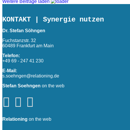
Weitere Beiträge laden
KONTAKT
| Synergie nutzen
Dr. Stefan Söhngen
Fuchstanzstr. 32
60489 Frankfurt am Main
Telefon:
+49 69 - 247 41 230
E-Mail:
s.soehngen@relationing.de
Stefan Soehngen
on the web
Relationing
on the web