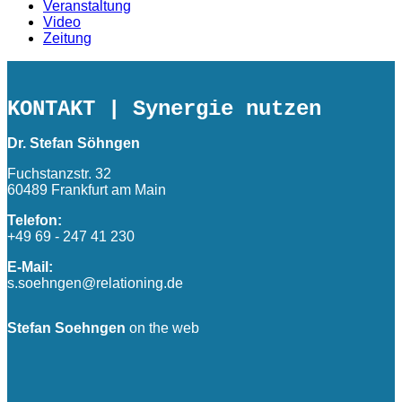
Veranstaltung
Video
Zeitung
KONTAKT
| Synergie nutzen
Dr. Stefan Söhngen
Fuchstanzstr. 32
60489 Frankfurt am Main
Telefon:
+49 69 - 247 41 230
E-Mail:
s.soehngen@relationing.de
Stefan Soehngen
on the web