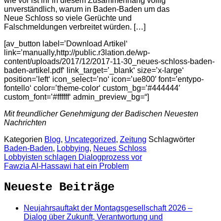
wie vor ist ihr in diesem Zusammenhang völlig
unverständlich, warum in Baden-Baden um das
Neue Schloss so viele Gerüchte und
Falschmeldungen verbreitet würden.
[…]
[av_button label=’Download Artikel‘
link=’manually,http://public.r3lation.de/wp-
content/uploads/2017/12/2017-11-30_neues-schloss-baden-
baden-artikel.pdf‘ link_target=’_blank‘ size=’x-large‘
position=’left‘ icon_select=’no‘ icon=’ue800′ font=’entypo-
fontello‘ color=’theme-color‘ custom_bg=’#444444′
custom_font=’#ffffff‘ admin_preview_bg=“]
Mit freundlicher Genehmigung der Badischen Neuesten
Nachrichten
Kategorien
Blog
,
Uncategorized
,
Zeitung
Schlagwörter
Baden-Baden
,
Lobbying
,
Neues Schloss
Lobbyisten schlagen Dialogprozess vor
Fawzia Al-Hassawi hat ein Problem
Neueste Beiträge
Neujahrsauftakt der Montagsgesellschaft 2026 –
Dialog über Zukunft, Verantwortung und