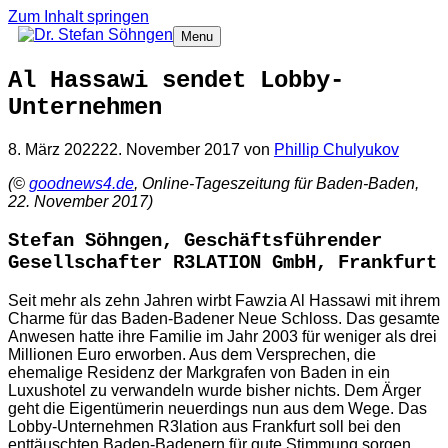
Zum Inhalt springen
Menu
Al Hassawi sendet Lobby-
Unternehmen
8. März 2022
22. November 2017
von
Phillip Chulyukov
(©
goodnews4.de
, Online-Tageszeitung für Baden-Baden,
22. November 2017)
Stefan Söhngen, Geschäftsführender
Gesellschafter R3LATION GmbH, Frankfurt
Seit mehr als zehn Jahren wirbt Fawzia Al Hassawi mit ihrem
Charme für das Baden-Badener Neue Schloss. Das gesamte
Anwesen hatte ihre Familie im Jahr 2003 für weniger als drei
Millionen Euro erworben. Aus dem Versprechen, die
ehemalige Residenz der Markgrafen von Baden in ein
Luxushotel zu verwandeln wurde bisher nichts. Dem Ärger
geht die Eigentümerin neuerdings nun aus dem Wege. Das
Lobby-Unternehmen R3lation aus Frankfurt soll bei den
enttäuschten Baden-Badenern für gute Stimmung sorgen.