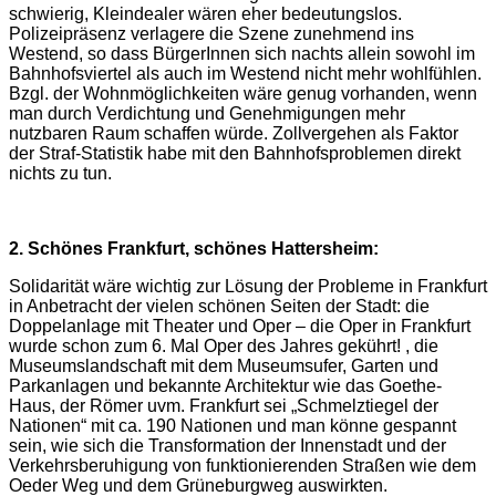
schwierig, Kleindealer wären eher bedeutungslos.
Polizeipräsenz verlagere die Szene zunehmend ins
Westend, so dass BürgerInnen sich nachts allein sowohl im
Bahnhofsviertel als auch im Westend nicht mehr wohlfühlen.
Bzgl. der Wohnmöglichkeiten wäre genug vorhanden, wenn
man durch Verdichtung und Genehmigungen mehr
nutzbaren Raum schaffen würde. Zollvergehen als Faktor
der Straf-Statistik habe mit den Bahnhofsproblemen direkt
nichts zu tun.
2. Schönes Frankfurt, schönes Hattersheim:
Solidarität wäre wichtig zur Lösung der Probleme in Frankfurt
in Anbetracht der vielen schönen Seiten der Stadt: die
Doppelanlage mit Theater und Oper – die Oper in Frankfurt
wurde schon zum 6. Mal Oper des Jahres gekührt!
, die
Museumslandschaft mit dem Museumsufer, Garten
und
Parkanlagen und bekannte Architektur wie das Goethe-
Haus, der Römer uvm. Frankfurt sei „Schmelztiegel der
Nationen“ mit ca. 190 Nationen und man könne gespannt
sein, wie sich die Transformation der Innenstadt und der
Verkehrsberuhigung von funktionierenden Straßen wie dem
Oeder Weg und dem Grüneburgweg auswirkten.