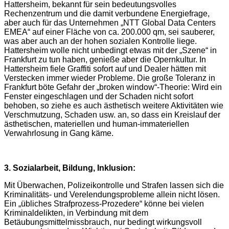
Hattersheim, bekannt für sein bedeutungsvolles
Rechenzentrum und die damit verbundene Energiefrage,
aber auch für das Unternehmen „NTT Global Data Centers
EMEA“ auf einer Fläche von ca. 200.000 qm, sei sauberer,
was aber auch an der hohen sozialen Kontrolle liege.
Hattersheim wolle nicht unbedingt etwas mit der „Szene“ in
Frankfurt zu tun haben, genieße aber die Opernkultur. In
Hattersheim fiele Graffiti sofort auf und Dealer hätten mit
Verstecken immer wieder Probleme. Die große Toleranz in
Frankfurt böte Gefahr der „broken window“-Theorie: Wird ein
Fenster eingeschlagen und der Schaden nicht sofort
behoben, so ziehe es auch ästhetisch weitere Aktivitäten wie
Verschmutzung, Schaden usw. an, so dass ein Kreislauf der
ästhetischen, materiellen und human-immateriellen
Verwahrlosung in Gang käme.
3. Sozialarbeit, Bildung, Inklusion:
Mit Überwachen, Polizeikontrolle und Strafen lassen sich die
Kriminalitäts- und Verelendungsprobleme allein nicht lösen.
Ein „übliches Strafprozess-Prozedere“ könne bei vielen
Kriminaldelikten, in Verbindung mit dem
Betäubungsmittelmissbrauch, nur bedingt wirkungsvoll