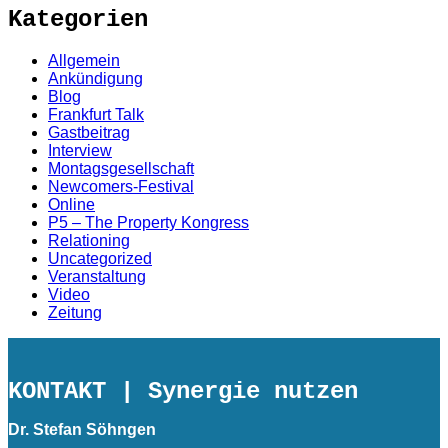
Kategorien
Allgemein
Ankündigung
Blog
Frankfurt Talk
Gastbeitrag
Interview
Montagsgesellschaft
Newcomers-Festival
Online
P5 – The Property Kongress
Relationing
Uncategorized
Veranstaltung
Video
Zeitung
KONTAKT
| Synergie nutzen
Dr. Stefan Söhngen