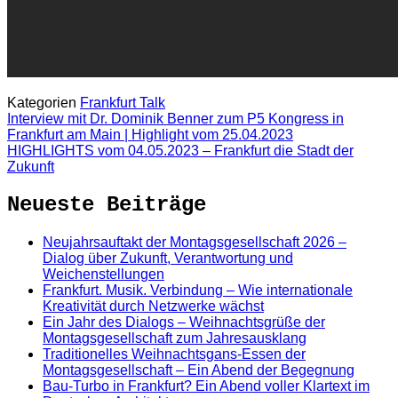
Kategorien
Frankfurt Talk
Interview mit Dr. Dominik Benner zum P5 Kongress in
Frankfurt am Main | Highlight vom 25.04.2023
HIGHLIGHTS vom 04.05.2023 – Frankfurt die Stadt der
Zukunft
Neueste Beiträge
Neujahrsauftakt der Montagsgesellschaft 2026 –
Dialog über Zukunft, Verantwortung und
Weichenstellungen
Frankfurt. Musik. Verbindung – Wie internationale
Kreativität durch Netzwerke wächst
Ein Jahr des Dialogs – Weihnachtsgrüße der
Montagsgesellschaft zum Jahresausklang
Traditionelles Weihnachtsgans-Essen der
Montagsgesellschaft – Ein Abend der Begegnung
Bau-Turbo in Frankfurt? Ein Abend voller Klartext im