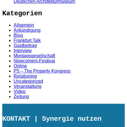
Deutschen Architekturmuseum
Kategorien
Allgemein
Ankündigung
Blog
Frankfurt Talk
Gastbeitrag
Interview
Montagsgesellschaft
Newcomers-Festival
Online
P5 – The Property Kongress
Relationing
Uncategorized
Veranstaltung
Video
Zeitung
KONTAKT
| Synergie nutzen