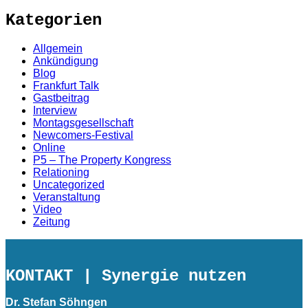
Kategorien
Allgemein
Ankündigung
Blog
Frankfurt Talk
Gastbeitrag
Interview
Montagsgesellschaft
Newcomers-Festival
Online
P5 – The Property Kongress
Relationing
Uncategorized
Veranstaltung
Video
Zeitung
KONTAKT
| Synergie nutzen
Dr. Stefan Söhngen