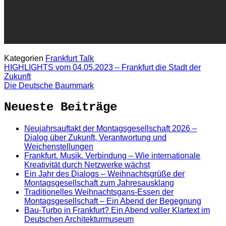
Kategorien
Frankfurt Talk
HIGHLIGHTS vom 04.05.2023 – Frankfurt die Stadt der
Zukunft
Die Deutsche Baummark
Neueste Beiträge
Neujahrsauftakt der Montagsgesellschaft 2026 –
Dialog über Zukunft, Verantwortung und
Weichenstellungen
Frankfurt. Musik. Verbindung – Wie internationale
Kreativität durch Netzwerke wächst
Ein Jahr des Dialogs – Weihnachtsgrüße der
Montagsgesellschaft zum Jahresausklang
Traditionelles Weihnachtsgans-Essen der
Montagsgesellschaft – Ein Abend der Begegnung
Bau-Turbo in Frankfurt? Ein Abend voller Klartext im
Deutschen Architekturmuseum