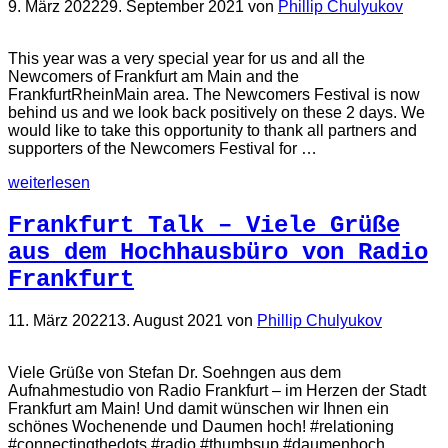
9. März 2022
29. September 2021
von
Phillip Chulyukov
This year was a very special year for us and all the
Newcomers of Frankfurt am Main and the
FrankfurtRheinMain area. The Newcomers Festival is now
behind us and we look back positively on these 2 days. We
would like to take this opportunity to thank all partners and
supporters of the Newcomers Festival for …
weiterlesen
Frankfurt Talk – Viele Grüße
aus dem Hochhausbüro von Radio
Frankfurt
11. März 2022
13. August 2021
von
Phillip Chulyukov
Viele Grüße von Stefan Dr. Soehngen aus dem
Aufnahmestudio von Radio Frankfurt – im Herzen der Stadt
Frankfurt am Main! Und damit wünschen wir Ihnen ein
schönes Wochenende und Daumen hoch! #relationing
#connectingthedots #radio #thumbsup #daumenhoch