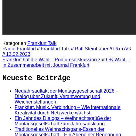
Kategorien
Frankfurt Talk
Radio Frankfurt // Frankfurt Talk // Ralf Steinhauer // ti&m AG
// 13.02.2023
Frankfurt hat die Wahl – Podiumsdiskussion zur OB-Wahl –
in Zusammenarbeit mit Journal Frankfurt
Neueste Beiträge
Neujahrsauftakt der Montagsgesellschaft 2026 –
Dialog über Zukunft, Verantwortung und
Weichenstellungen
Frankfurt. Musik. Verbindung – Wie internationale
Kreativität durch Netzwerke wächst
Ein Jahr des Dialogs – Weihnachtsgrüße der
Montagsgesellschaft zum Jahresausklang
Traditionelles Weihnachtsgans-Essen der
Montagsgesellschaft – Ein Abend der Begegnung