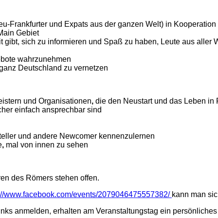
-Frankfurter und Expats aus der ganzen Welt) in Kooperation m
Main Gebiet
t gibt, sich zu informieren und Spaß zu haben, Leute aus aller 
gebote wahrzunehmen
n ganz Deutschland zu vernetzen
eistern und Organisationen
,
die den Neustart und das Leben in
ucher einfach ansprechbar sind
esteller und andere Newcomer kennenzulernen
e
,
mal von innen zu sehen
ren des Römers stehen offen.
s://www.facebook.com/events/2079046475557382/
kann man sic
 Links anmelden, erhalten am Veranstaltungstag ein persönlich