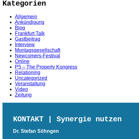
Kategorien
Allgemein
Ankündigung
Blog
Frankfurt Talk
Gastbeitrag
Interview
Montagsgesellschaft
Newcomers-Festival
Online
P5 – The Property Kongress
Relationing
Uncategorized
Veranstaltung
Video
Zeitung
KONTAKT
| Synergie nutzen
Dr. Stefan Söhngen