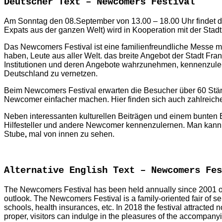
Deutscher Text – Newcomers Festival
Am Sonntag den 08.September von 13.00 – 18.00 Uhr findet da
Expats aus der ganzen Welt) wird in Kooperation mit der Stadt
Das Newcomers Festival ist eine familienfreundliche Messe mit
haben, Leute aus aller Welt. das breite Angebot der Stadt F
Institutionen und deren Angebote wahrzunehmen, kennenzulerne
Deutschland zu vernetzen.
Beim Newcomers Festival erwarten die Besucher über 60 Stände
Newcomer einfacher machen. Hier finden sich auch zahlreiche s
Neben interessanten kulturellen Beiträgen und einem bunten 
Hilfesteller und andere Newcomer kennenzulernen. Man kann 
Stube
,
mal von innen zu sehen.
Alternative English Text – Newcomers Fes
The Newcomers Festival has been held annually since 2001 on t
outlook. The Newcomers Festival is a family-oriented fair of se
schools, health insurances, etc. In 2018 the festival attracted 
proper, visitors can indulge in the pleasures of the accompany