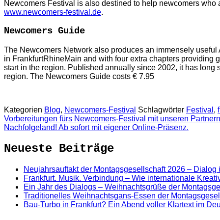
Newcomers Festival is also destined to help newcomers who are p
www.newcomers-festival.de
.
Newcomers Guide
The Newcomers Network also produces an immensely useful A4-f
in FrankfurtRhineMain and with four extra chapters providing g
start in the region. Published annually since 2002, it has long
region. The Newcomers Guide costs € 7.95
Kategorien
Blog
,
Newcomers-Festival
Schlagwörter
Festival
,
Vorbereitungen fürs Newcomers-Festival mit unseren Partner
Nachfolgeland! Ab sofort mit eigener Online-Präsenz.
Neueste Beiträge
Neujahrsauftakt der Montagsgesellschaft 2026 – Dialog
Frankfurt. Musik. Verbindung – Wie internationale Kreat
Ein Jahr des Dialogs – Weihnachtsgrüße der Montagsge
Traditionelles Weihnachtsgans-Essen der Montagsgesel
Bau-Turbo in Frankfurt? Ein Abend voller Klartext im D