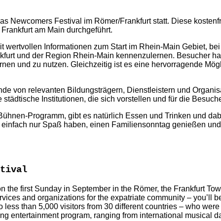
s Newcomers Festival im Römer/Frankfurt statt. Diese kostenfr
 Frankfurt am Main durchgeführt.
 wertvollen Informationen zum Start im Rhein-Main Gebiet, bei 
rankfurt und der Region Rhein-Main kennenzulernen. Besucher 
n und zu nutzen. Gleichzeitig ist es eine hervorragende Möglic
 von relevanten Bildungsträgern, Dienstleistern und Organisat
tädtische Institutionen, die sich vorstellen und für die Besuch
Bühnen-Programm, gibt es natürlich Essen und Trinken und dabe
einfach nur Spaß haben, einen Familiensonntag genießen und d
tival
he first Sunday in September in the Römer, the Frankfurt Town 
rvices and organizations for the expatriate community – you’ll be
no less than 5,000 visitors from 30 different countries – who were 
ing entertainment program, ranging from international musical da