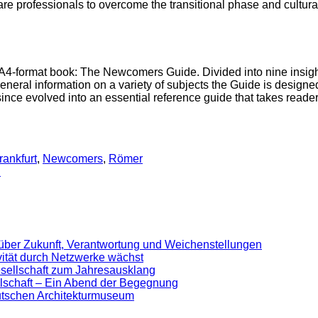
rofessionals to overcome the transitional phase and cultural dif
ormat book: The Newcomers Guide. Divided into nine insightful
eneral information on a variety of subjects the Guide is design
 since evolved into an essential reference guide that takes reade
frankfurt
,
Newcomers
,
Römer
n
 über Zukunft, Verantwortung und Weichenstellungen
ivität durch Netzwerke wächst
sellschaft zum Jahresausklang
lschaft – Ein Abend der Begegnung
eutschen Architekturmuseum