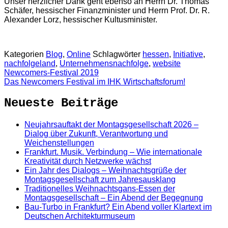
Unser herzlicher Dank geht ebenso an Herrn Dr. Thomas
Schäfer, hessischer Finanzminister und Herrn Prof. Dr. R.
Alexander Lorz, hessischer Kultusminister.
Kategorien
Blog
,
Online
Schlagwörter
hessen
,
Initiative
,
nachfolgeland
,
Unternehmensnachfolge
,
website
Newcomers-Festival 2019
Das Newcomers Festival im IHK Wirtschaftsforum!
Neueste Beiträge
Neujahrsauftakt der Montagsgesellschaft 2026 –
Dialog über Zukunft, Verantwortung und
Weichenstellungen
Frankfurt. Musik. Verbindung – Wie internationale
Kreativität durch Netzwerke wächst
Ein Jahr des Dialogs – Weihnachtsgrüße der
Montagsgesellschaft zum Jahresausklang
Traditionelles Weihnachtsgans-Essen der
Montagsgesellschaft – Ein Abend der Begegnung
Bau-Turbo in Frankfurt? Ein Abend voller Klartext im
Deutschen Architekturmuseum