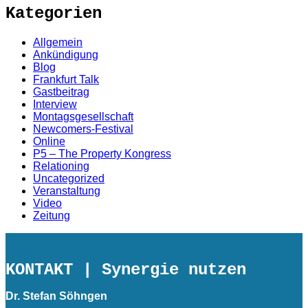
Kategorien
Allgemein
Ankündigung
Blog
Frankfurt Talk
Gastbeitrag
Interview
Montagsgesellschaft
Newcomers-Festival
Online
P5 – The Property Kongress
Relationing
Uncategorized
Veranstaltung
Video
Zeitung
KONTAKT
| Synergie nutzen
Dr. Stefan Söhngen