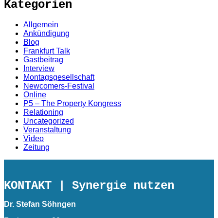
Kategorien
Allgemein
Ankündigung
Blog
Frankfurt Talk
Gastbeitrag
Interview
Montagsgesellschaft
Newcomers-Festival
Online
P5 – The Property Kongress
Relationing
Uncategorized
Veranstaltung
Video
Zeitung
KONTAKT
| Synergie nutzen
Dr. Stefan Söhngen