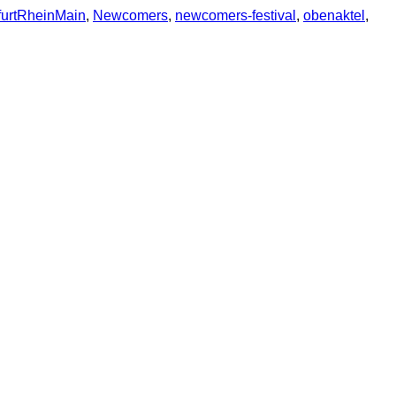
furtRheinMain
,
Newcomers
,
newcomers-festival
,
obenaktel
,