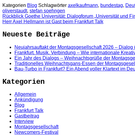
Kategorien
Blog
Schlagwörter
axelkaufmann
,
bundestag
,
Deu
oliverstaudt
,
stefan soehngen
Rückblick Goethe Universität: Dialogforum „Universität und Fi
Herr Axel Hellmann ist Gast beim Frankfurt Talk
Neueste Beiträge
Neujahrsauftakt der Montagsgesellschaft 2026 – Dialog
Frankfurt. Musik. Verbindung – Wie internationale Kreat
Ein Jahr des Dialogs – Weihnachtsgrüße der Montagsge
Traditionelles Weihnachtsgans-Essen der Montagsgesel
Bau-Turbo in Frankfurt? Ein Abend voller Klartext im D
Kategorien
Allgemein
Ankündigung
Blog
Frankfurt Talk
Gastbeitrag
Interview
Montagsgesellschaft
Newcomers-Festival