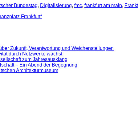
tscher Bundestag
,
Digitalisierung
,
fmc
,
frankfurt am main
,
Frank
nanzplatz Frankfurt“
 über Zukunft, Verantwortung und Weichenstellungen
ivität durch Netzwerke wächst
sellschaft zum Jahresausklang
lschaft – Ein Abend der Begegnung
eutschen Architekturmuseum