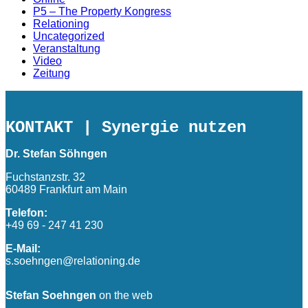
P5 – The Property Kongress
Relationing
Uncategorized
Veranstaltung
Video
Zeitung
KONTAKT
| Synergie nutzen
Dr. Stefan Söhngen
Fuchstanzstr. 32
60489 Frankfurt am Main
Telefon:
+49 69 - 247 41 230
E-Mail:
s.soehngen@relationing.de
Stefan Soehngen
on the web