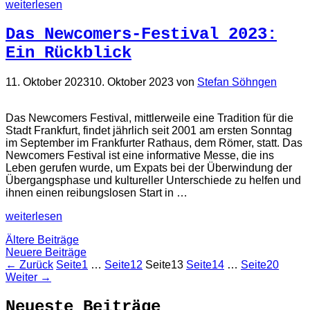
weiterlesen
Das Newcomers-Festival 2023:
Ein Rückblick
11. Oktober 2023
10. Oktober 2023
von
Stefan Söhngen
Das Newcomers Festival, mittlerweile eine Tradition für die
Stadt Frankfurt, findet jährlich seit 2001 am ersten Sonntag
im September im Frankfurter Rathaus, dem Römer, statt. Das
Newcomers Festival ist eine informative Messe, die ins
Leben gerufen wurde, um Expats bei der Überwindung der
Übergangsphase und kultureller Unterschiede zu helfen und
ihnen einen reibungslosen Start in …
weiterlesen
Ältere Beiträge
Neuere Beiträge
←
Zurück
Seite
1
…
Seite
12
Seite
13
Seite
14
…
Seite
20
Weiter
→
Neueste Beiträge