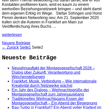
Wer beim Thema Networking nur daran denkt, wie er von
Kontakten profitieren kann, wird es kaum zu einem
wertvollen Beziehungsnetzwerk bringen – und steht damit
dem eigenen Erfolg im Wege. Stefan Söhngen und Horst
Persin denken Networking neu: Am 21. September 2020
trafen sich die Autoren in Frankfurt am Main zur
Veröffentlichung ihres Buchs …
weiterlesen
Neuere Beiträge
←
Zurück
Seite
1
Seite
2
Neueste Beiträge
Neujahrsauftakt der Montagsgesellschaft 2026 –
Dialog über Zukunft, Verantwortung und
Weichenstellungen
Frankfurt. Musik. Verbindung – Wie internationale
Kreativität durch Netzwerke wächst
Ein Jahr des Dialogs – Weihnachtsgrüße der
Montagsgesellschaft zum Jahresausklang
Traditionelles Weihnachtsgans-Essen der
Montagsgesellschaft – Ein Abend der Begegnung
Bau-Turbo in Frankfurt? Ein Abend voller Klartext im