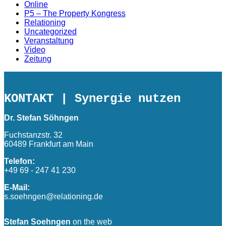
Online
P5 – The Property Kongress
Relationing
Uncategorized
Veranstaltung
Video
Zeitung
KONTAKT
| Synergie nutzen
Dr. Stefan Söhngen
Fuchstanzstr. 32
60489 Frankfurt am Main
Telefon:
+49 69 - 247 41 230
E-Mail:
s.soehngen@relationing.de
Stefan Soehngen
on the web