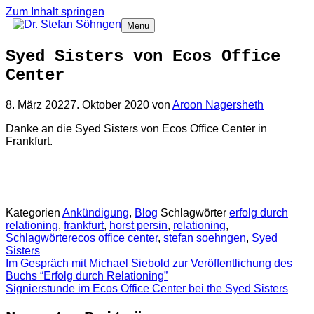
Zum Inhalt springen
Menu
Syed Sisters von Ecos Office
Center
8. März 2022
7. Oktober 2020
von
Aroon Nagersheth
Danke an die Syed Sisters von Ecos Office Center in
Frankfurt.
Kategorien
Ankündigung
,
Blog
Schlagwörter
erfolg durch
relationing
,
frankfurt
,
horst persin
,
relationing
,
Schlagwörterecos office center
,
stefan soehngen
,
Syed
Sisters
Im Gespräch mit Michael Siebold zur Veröffentlichung des
Buchs “Erfolg durch Relationing”
Signierstunde im Ecos Office Center bei the Syed Sisters