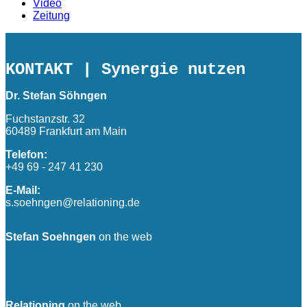
Video
Zeitung
KONTAKT
| Synergie nutzen
Dr. Stefan Söhngen
Fuchstanzstr. 32
60489 Frankfurt am Main
Telefon:
+49 69 - 247 41 230
E-Mail:
s.soehngen@relationing.de
Stefan Soehngen
on the web
Relationing
on the web