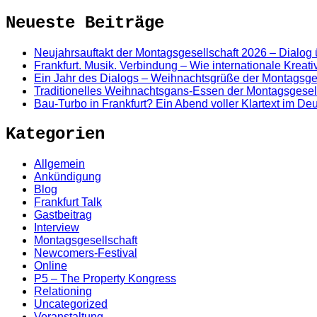
Neueste Beiträge
Neujahrsauftakt der Montagsgesellschaft 2026 – Dialog
Frankfurt. Musik. Verbindung – Wie internationale Kreat
Ein Jahr des Dialogs – Weihnachtsgrüße der Montagsge
Traditionelles Weihnachtsgans-Essen der Montagsgesel
Bau-Turbo in Frankfurt? Ein Abend voller Klartext im D
Kategorien
Allgemein
Ankündigung
Blog
Frankfurt Talk
Gastbeitrag
Interview
Montagsgesellschaft
Newcomers-Festival
Online
P5 – The Property Kongress
Relationing
Uncategorized
Veranstaltung