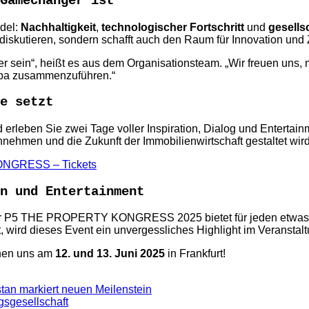
Gamechanger ist
ndel:
Nachhaltigkeit
,
technologischer Fortschritt
und
gesells
u diskutieren, sondern schafft auch den Raum für Innovation un
anger sein“, heißt es aus dem Organisationsteam. „Wir freue
opa zusammenzuführen.“
e setzt
s und erleben Sie zwei Tage voller Inspiration, Dialog und E
nnehmen und die Zukunft der Immobilienwirtschaft gestaltet wird
NGRESS – Tickets
n und Entertainment
 Der P5 THE PROPERTY KONGRESS 2025 bietet für jeden etwas
 wird dieses Event ein unvergessliches Highlight im Veranstal
hen uns am
12. und 13. Juni 2025
in Frankfurt!
tan markiert neuen Meilenstein
gsgesellschaft