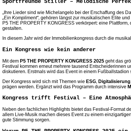
Sportfreunde Stiller – Melodische Perfek
„Ihre Lieder sind wie Michelangelo bei der Erschaffung des Da
„Ein Kompliment“
, gehören längst zur musikalischen Elite un
P5 THE PROPERTY KONGRESS verkörpert: eine Plattform, die i
gestalten.
In diesem Jahr wird der Immobilienkongress durch die musikali
Ein Kongress wie kein anderer
Mit dem
P5 THE PROPERTY KONGRESS 2025
geht das grö
Festival kommen erneut mehrere tausend Entscheiderinnen un
diskutieren. Erstmals wird das Event in einem Fußballstadion 
Der Kongress wird sich mit Themen wie
ESG
,
Digitalisierung
prägen werden. Ergänzt wird das Programm durch intensive
M
Kongress trifft Festival – Eine Atmosphä
Neben den fachlichen Highlights bietet das Festival-Format 
allem Live-Musik machen dieses Event zu einem einzigartigen E
gute Stimmung sorgen.