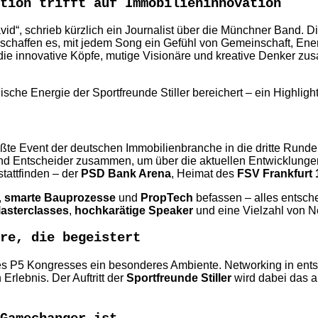
tion trifft auf Immobilieninnovation
vid“, schrieb kürzlich ein Journalist über die Münchner Band. D
d schaffen es, mit jedem Song ein Gefühl von Gemeinschaft, Ener
nnovative Köpfe, mutige Visionäre und kreative Denker zusam
sche Energie der Sportfreunde Stiller bereichert – ein Highlig
ßte Event der deutschen Immobilienbranche in die dritte Runde
d Entscheider zusammen, um über die aktuellen Entwicklungen
stattfinden – der
PSD Bank Arena
, Heimat des
FSV Frankfurt 
,
smarte Bauprozesse
und
PropTech
befassen – alles entsch
asterclasses
,
hochkarätige Speaker
und eine Vielzahl von N
re, die begeistert
des P5 Kongresses ein besonderes Ambiente. Networking in ents
rlebnis. Der Auftritt der
Sportfreunde Stiller
wird dabei das ab