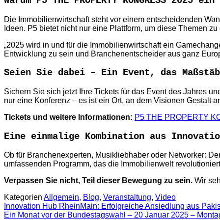
Warum P5 THE PROPERTY KONGRESS 2025 ein 
Die Immobilienwirtschaft steht vor einem entscheidenden Wa
Ideen. P5 bietet nicht nur eine Plattform, um diese Themen z
„2025 wird in und für die Immobilienwirtschaft ein Gamech
Entwicklung zu sein und Branchenentscheider aus ganz Eur
Seien Sie dabei – Ein Event, das Maßstäb
Sichern Sie sich jetzt Ihre Tickets für das Event des Jahre
nur eine Konferenz – es ist ein Ort, an dem Visionen Gestalt a
Tickets und weitere Informationen:
P5 THE PROPERTY KO
Eine einmalige Kombination aus Innovatio
Ob für Branchenexperten, Musikliebhaber oder Networker:
umfassenden Programm, das die Immobilienwelt revolutioniert,
Verpassen Sie nicht, Teil dieser Bewegung zu sein.
Wir se
Kategorien
Allgemein
,
Blog
,
Veranstaltung
,
Video
Innovation Hub RheinMain: Erfolgreiche Ansiedlung aus Pakis
Ein Monat vor der Bundestagswahl – 20 Januar 2025 – Monta