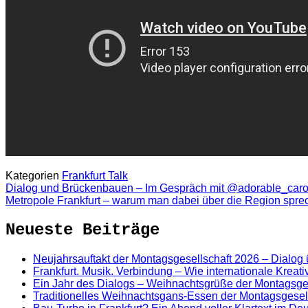
Kategorien
Frankfurt Talk
Dialog und Brückenbauen – Im Gespräch mit @adorable_car
Metropole Frankfurt – warum man dabei über die Region spr
Neueste Beiträge
Neujahrsauftakt der Montagsgesellschaft 2026 – Dialog
Frankfurt. Musik. Verbindung – Wie internationale Kreat
Ein Jahr des Dialogs – Weihnachtsgrüße der Montagsge
Traditionelles Weihnachtsgans-Essen der Montagsgesel