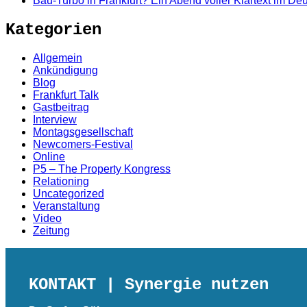
Bau-Turbo in Frankfurt? Ein Abend voller Klartext im D
Kategorien
Allgemein
Ankündigung
Blog
Frankfurt Talk
Gastbeitrag
Interview
Montagsgesellschaft
Newcomers-Festival
Online
P5 – The Property Kongress
Relationing
Uncategorized
Veranstaltung
Video
Zeitung
KONTAKT
| Synergie nutzen