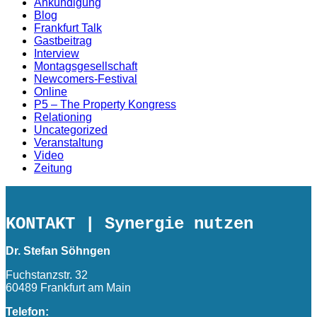
Ankündigung
Blog
Frankfurt Talk
Gastbeitrag
Interview
Montagsgesellschaft
Newcomers-Festival
Online
P5 – The Property Kongress
Relationing
Uncategorized
Veranstaltung
Video
Zeitung
KONTAKT
| Synergie nutzen
Dr. Stefan Söhngen
Fuchstanzstr. 32
60489 Frankfurt am Main
Telefon: