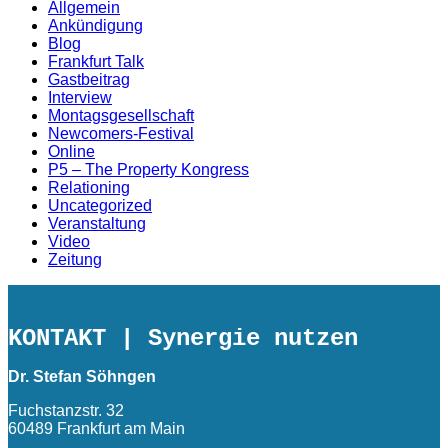
Allgemein
Ankündigung
Blog
Frankfurt Talk
Gastbeitrag
Interview
Montagsgesellschaft
Newcomers-Festival
Online
P5 – The Property Kongress
Relationing
Uncategorized
Veranstaltung
Video
Zeitung
KONTAKT
| Synergie nutzen
Dr. Stefan Söhngen
Fuchstanzstr. 32
60489 Frankfurt am Main