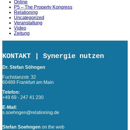
Online
P5 – The Property Kongress
Relationing
Uncategorized
Veranstaltung
Video
Zeitung
KONTAKT
| Synergie nutzen
Dr. Stefan Söhngen
Fuchstanzstr. 32
60489 Frankfurt am Main
Telefon:
+49 69 - 247 41 230
E-Mail:
s.soehngen@relationing.de
Stefan Soehngen
on the web