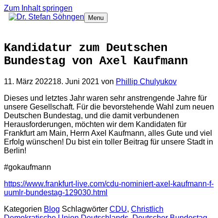
Zum Inhalt springen
Menu
Kandidatur zum Deutschen
Bundestag von Axel Kaufmann
11. März 2022
18. Juni 2021
von
Phillip Chulyukov
Dieses und letztes Jahr waren sehr anstrengende Jahre für
unsere Gesellschaft. Für die bevorstehende Wahl zum neuen
Deutschen Bundestag, und die damit verbundenen
Herausforderungen, möchten wir dem Kandidaten für
Frankfurt am Main, Herrn Axel Kaufmann, alles Gute und viel
Erfolg wünschen! Du bist ein toller Beitrag für unsere Stadt in
Berlin!
#gokaufmann
https://www.frankfurt-live.com/cdu-nominiert-axel-kaufmann-f-
uumlr-bundestag-129030.html
Kategorien
Blog
Schlagwörter
CDU
,
Christlich
Demokratische Union Deutschlands
,
Deutscher Bundestag
,