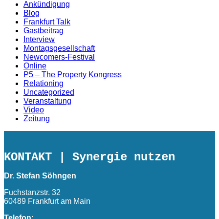
Ankündigung
Blog
Frankfurt Talk
Gastbeitrag
Interview
Montagsgesellschaft
Newcomers-Festival
Online
P5 – The Property Kongress
Relationing
Uncategorized
Veranstaltung
Video
Zeitung
KONTAKT
| Synergie nutzen
Dr. Stefan Söhngen
Fuchstanzstr. 32
60489 Frankfurt am Main
Telefon: