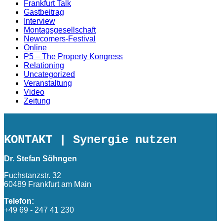
Frankfurt Talk
Gastbeitrag
Interview
Montagsgesellschaft
Newcomers-Festival
Online
P5 – The Property Kongress
Relationing
Uncategorized
Veranstaltung
Video
Zeitung
KONTAKT
| Synergie nutzen
Dr. Stefan Söhngen
Fuchstanzstr. 32
60489 Frankfurt am Main
Telefon:
+49 69 - 247 41 230