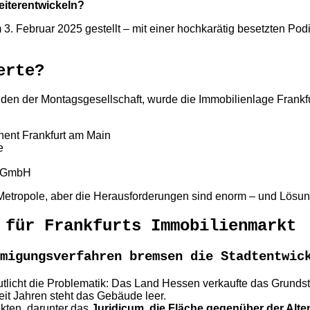
eiterentwickeln?
3. Februar 2025 gestellt – mit einer hochkarätig besetzten P
erte?
nden der Montagsgesellschaft, wurde die Immobilienlage Frankfu
nent Frankfurt am Main
e
n
g GmbH
ive Metropole, aber die Herausforderungen sind enorm – und Lö
 für Frankfurts Immobilienmarkt
migungsverfahren bremsen die Stadtentwic
tlicht die Problematik: Das Land Hessen verkaufte das Grunds
seit Jahren steht das Gebäude leer.
kten, darunter das
Juridicum, die Fläche gegenüber der Alt