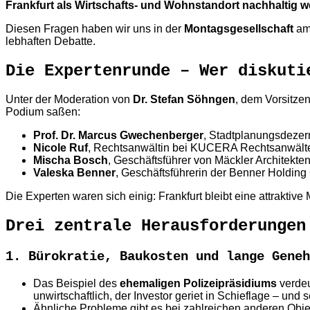
Frankfurt als Wirtschafts- und Wohnstandort nachhaltig w
Diesen Fragen haben wir uns in der
Montagsgesellschaft
am 
lebhaften Debatte.
Die Expertenrunde – Wer diskuti
Unter der Moderation von
Dr. Stefan Söhngen
, dem Vorsitze
Podium saßen:
Prof. Dr. Marcus Gwechenberger
, Stadtplanungsdezer
Nicole Ruf
, Rechtsanwältin bei KUCERA Rechtsanwält
Mischa Bosch
, Geschäftsführer von Mäckler Architekte
Valeska Benner
, Geschäftsführerin der Benner Holdin
Die Experten waren sich einig: Frankfurt bleibt eine attrakt
Drei zentrale Herausforderungen
1. Bürokratie, Baukosten und lange Geneh
Das Beispiel des
ehemaligen Polizeipräsidiums
verdeu
unwirtschaftlich, der Investor geriet in Schieflage – und 
Ähnliche Probleme gibt es bei zahlreichen anderen Obje