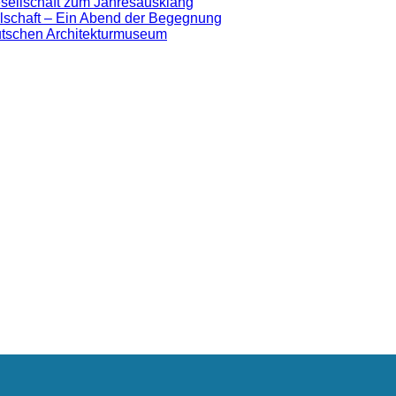
sellschaft zum Jahresausklang
lschaft – Ein Abend der Begegnung
eutschen Architekturmuseum