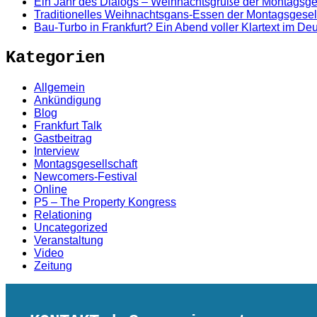
Ein Jahr des Dialogs – Weihnachtsgrüße der Montagsge
Traditionelles Weihnachtsgans-Essen der Montagsgesel
Bau-Turbo in Frankfurt? Ein Abend voller Klartext im D
Kategorien
Allgemein
Ankündigung
Blog
Frankfurt Talk
Gastbeitrag
Interview
Montagsgesellschaft
Newcomers-Festival
Online
P5 – The Property Kongress
Relationing
Uncategorized
Veranstaltung
Video
Zeitung