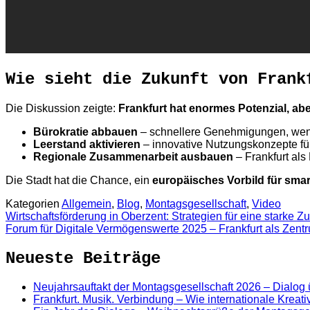
Wie sieht die Zukunft von Frank
Die Diskussion zeigte:
Frankfurt hat enormes Potenzial, abe
Bürokratie abbauen
– schnellere Genehmigungen, weni
Leerstand aktivieren
– innovative Nutzungskonzepte fü
Regionale Zusammenarbeit ausbauen
– Frankfurt als
Die Stadt hat die Chance, ein
europäisches Vorbild für sma
Kategorien
Allgemein
,
Blog
,
Montagsgesellschaft
,
Video
Wirtschaftsförderung in Oberzent: Strategien für eine starke Zu
Forum für Digitale Vermögenswerte 2025 – Frankfurt als Zentr
Neueste Beiträge
Neujahrsauftakt der Montagsgesellschaft 2026 – Dialog
Frankfurt. Musik. Verbindung – Wie internationale Kreat