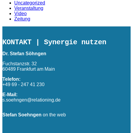
Uncategorized
Veranstaltung
Video
Zeitung
KONTAKT
| Synergie nutzen
Dr. Stefan Söhngen
Fuchstanzstr. 32
60489 Frankfurt am Main
Telefon:
+49 69 - 247 41 230
E-Mail:
s.soehngen@relationing.de
Stefan Soehngen
on the web