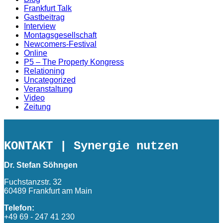
Frankfurt Talk
Gastbeitrag
Interview
Montagsgesellschaft
Newcomers-Festival
Online
P5 – The Property Kongress
Relationing
Uncategorized
Veranstaltung
Video
Zeitung
KONTAKT
| Synergie nutzen
Dr. Stefan Söhngen
Fuchstanzstr. 32
60489 Frankfurt am Main
Telefon:
+49 69 - 247 41 230