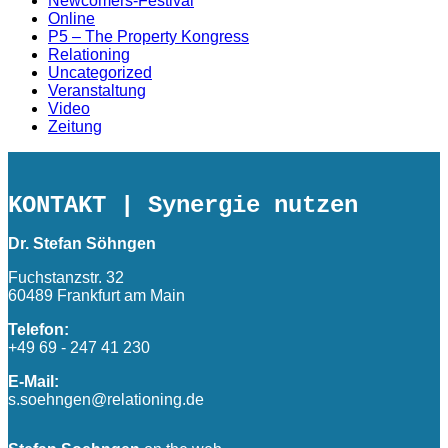
Newcomers-Festival
Online
P5 – The Property Kongress
Relationing
Uncategorized
Veranstaltung
Video
Zeitung
KONTAKT
| Synergie nutzen
Dr. Stefan Söhngen
Fuchstanzstr. 32
60489 Frankfurt am Main
Telefon:
+49 69 - 247 41 230
E-Mail:
s.soehngen@relationing.de