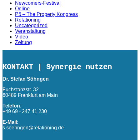
Newcomers-Festival
Online
P5 – The Property Kongress
Relationing
Uncategorized
Veranstaltung
Video
Zeitung
KONTAKT
| Synergie nutzen
Dr. Stefan Söhngen
Fuchstanzstr. 32
60489 Frankfurt am Main
Telefon:
+49 69 - 247 41 230
E-Mail:
s.soehngen@relationing.de