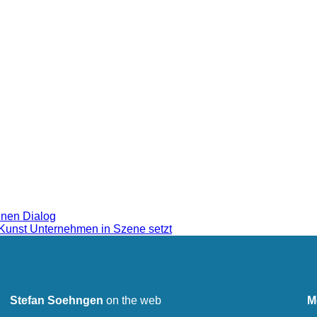
enen Dialog
 Kunst Unternehmen in Szene setzt
Stefan Soehngen
on the web
M