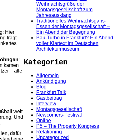
Weihnachtsgrüße der
Montagsgesellschaft zum
Jahresausklang
Traditionelles Weihnachtsgans-
Essen der Montagsgesellschaft –
Ein Abend der Begegnung
g: Hier
Bau-Turbo in Frankfurt? Ein Abend
ng trägt –
voller Klartext im Deutschen
ankertes
Architekturmuseum
 Söhngen
:
Kategorien
ien kamen
zer – alle
Allgemein
Ankündigung
Blog
Frankfurt Talk
Gastbeitrag
Interview
Montagsgesellschaft
ußball weit
Newcomers-Festival
ierung. Und
Online
.
P5 – The Property Kongress
Relationing
len, dafür
Uncategorized
stand eine