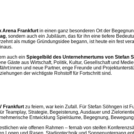
 Arena Frankfurt
in einen ganz besonderen Ort der Begegnun
tag
, sondern auch ein Jubiläum, das für ihn eine tiefere Bedeutu
rzehnt als mutige Gründungsidee begann, ist heute ein fest ver
inaus.
ern auch ein
Spiegelbild des Unternehmertums von Stefan
ne Gäste aus Wirtschaft, Politik, Kultur, Gesellschaft und Med
hrt:innen und neue Partner, enge Freunde und Projektunterstüt
ehungen der wichtigste Rohstoff für Fortschritt sind.
 Frankfurt
zu feiern, war kein Zufall. Für Stefan Söhngen ist F
 für Teamplay, Strategie, Begeisterung, Ausdauer und Zielorient
nternehmerische Entwicklung Spielräume, Begegnung, Bewegung
estlichen wie offenen Rahmen – fernab von steifen Konferenzsä
schen Logen und Rasen, Stadiontechnik und Sonnenuntergang ent