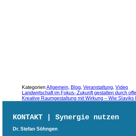
Kategorien
Allgemein
,
Blog
,
Veranstaltung
,
Video
Landwirtschaft im Fokus- Zukunft gestalten durch off
Kreative Raumgestaltung mit Wirkung – Wie Slaviks
KONTAKT
| Synergie nutzen
Dr. Stefan Söhngen