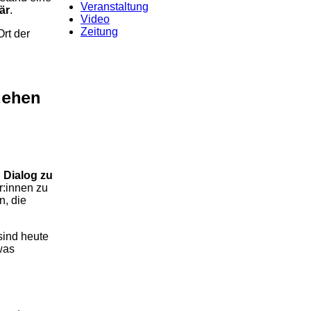
Veranstaltung
är
.
Video
Zeitung
rt der
tehen
 Dialog zu
r:innen zu
n, die
sind heute
was