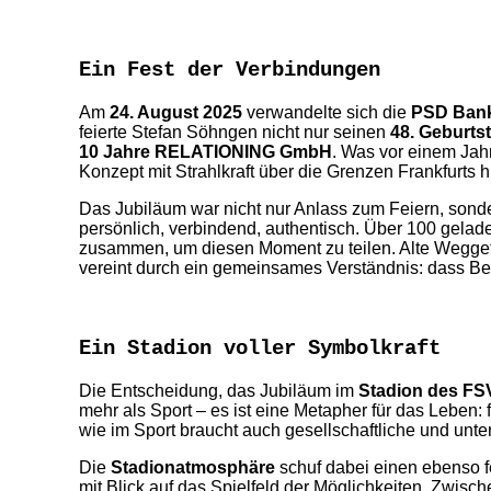
Ein Fest der Verbindungen
Am
24. August 2025
verwandelte sich die
PSD Bank
feierte Stefan Söhngen nicht nur seinen
48. Geburts
10 Jahre RELATIONING GmbH
. Was vor einem Jah
Konzept mit Strahlkraft über die Grenzen Frankfurts h
Das Jubiläum war nicht nur Anlass zum Feiern, sond
persönlich, verbindend, authentisch. Über 100 gelade
zusammen, um diesen Moment zu teilen. Alte Weggefä
vereint durch ein gemeinsames Verständnis: dass Bezi
Ein Stadion voller Symbolkraft
Die Entscheidung, das Jubiläum im
Stadion des FSV
mehr als Sport – es ist eine Metapher für das Leben:
wie im Sport braucht auch gesellschaftliche und u
Die
Stadionatmosphäre
schuf dabei einen ebenso f
mit Blick auf das Spielfeld der Möglichkeiten. Zwi