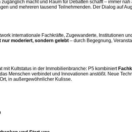
en zugänglich macht und Raum für Debatten schafft – immer nah
ungen und mehreren tausend Teilnehmenden. Der Dialog auf Au
work internationale Fachkräfte, Zugewanderte, Institutionen un
t nur moderiert, sondern gelebt
– durch Begegnung, Veransta
t mit Kultstatus in der Immobilienbranche: P5 kombiniert
Fachk
 das Menschen verbindet und Innovationen anstößt. Neue Techn
m Ort, in außergewöhnlicher Kulisse.
n