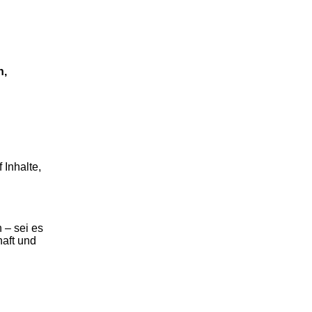
n,
 Inhalte,
 – sei es
haft und