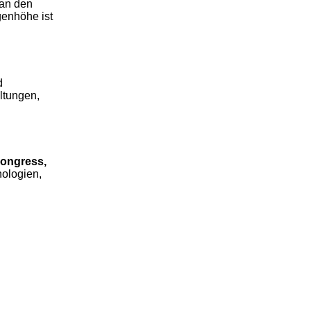
 an den
genhöhe ist
d
ltungen,
ongress,
ologien,